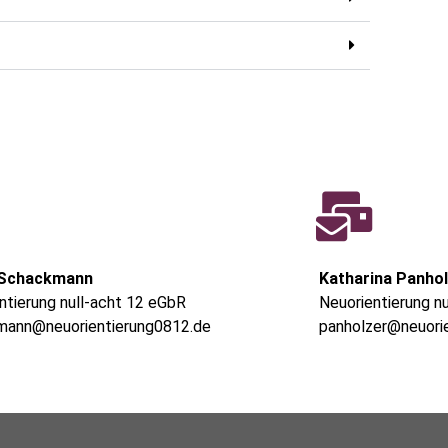
 Schackmann
Katharina Panho
ntierung null-acht 12 eGbR
Neuorientierung n
mann@neuorientierung0812.de
panholzer@neuori