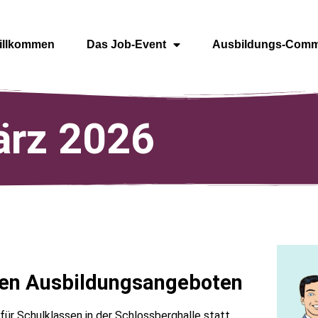
illkommen
Das Job-Event
Ausbildungs-Comm
ärz 2026
hren Ausbildungsangeboten
für Schulklassen in der Schlossberghalle statt.