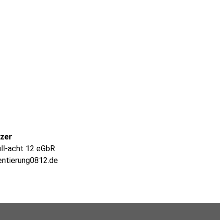
lzer
ull-acht 12 eGbR
entierung0812.de