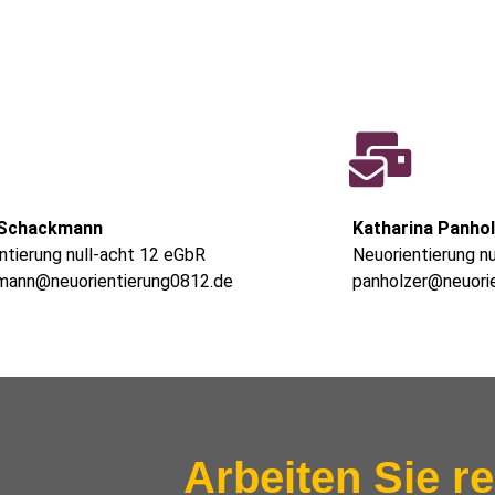
 Schackmann
Katharina Panho
ntierung null-acht 12 eGbR
Neuorientierung n
mann@neuorientierung0812.de
panholzer@neuori
Arbeiten Sie re