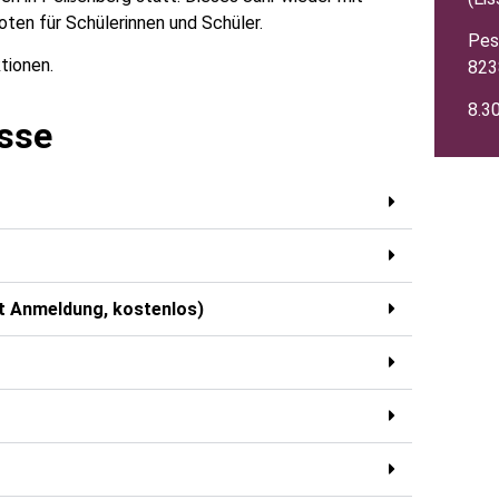
ten für Schülerinnen und Schüler.
Pes
tionen.
823
8.30
esse
it Anmeldung, kostenlos)