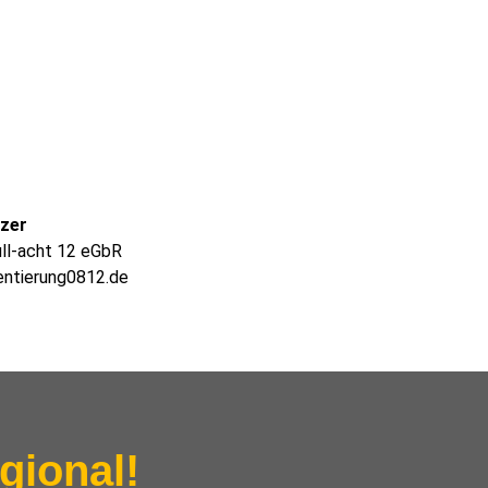
lzer
ull-acht 12 eGbR
entierung0812.de
gional!