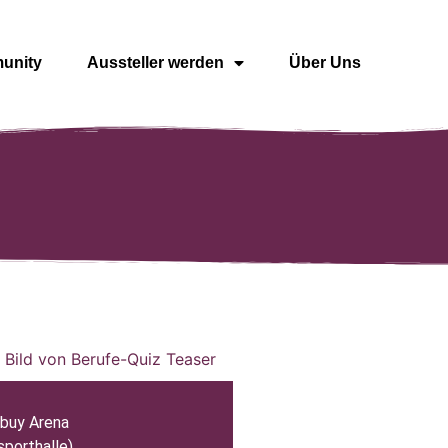
unity
Aussteller werden
Über Uns
tbuy Arena
sporthalle)