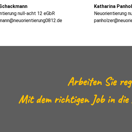
 Schackmann
Katharina Panho
ntierung null-acht 12 eGbR
Neuorientierung n
mann@neuorientierung0812.de
panholzer@neuori
Arbeiten Sie reg
Mit dem richtigen Job in die