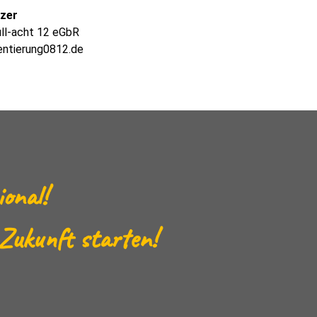
lzer
ull-acht 12 eGbR
entierung0812.de
ional!
 Zukunft starten!