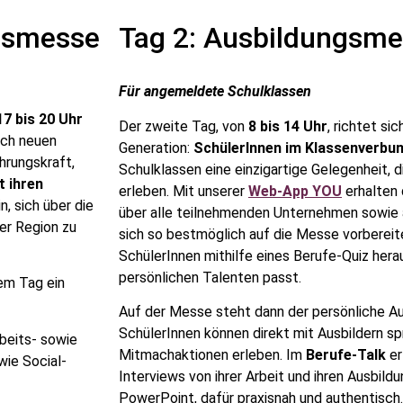
gsmesse
Tag 2: Ausbildungsm
Für angemeldete Schulklassen
17 bis 20 Uhr
Der zweite Tag, von
8 bis 14 Uhr
, richtet si
nach neuen
Generation:
SchülerInnen im Klassenverbu
hrungskraft,
Schulklassen eine einzigartige Gelegenheit, 
t ihren
erleben. Mit unserer
Web-App YOU
erhalten 
n, sich über die
über alle teilnehmenden Unternehmen sowie
der Region zu
sich so bestmöglich auf die Messe vorbereite
SchülerInnen mithilfe eines Berufe-Quiz hera
persönlichen Talenten passt.
em Tag ein
Auf der Messe steht dann der persönliche Au
SchülerInnen können direkt mit Ausbildern 
rbeits- sowie
Mitmachaktionen erleben. Im
Berufe-Talk
er
ie Social-
Interviews von ihrer Arbeit und ihren Ausbil
PowerPoint, dafür praxisnah und authentisch.