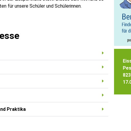
en für unsere Schüler und Schülerinnen.
Messe
Eis
Pes
823
17.
und Praktika