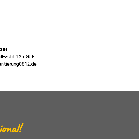
lzer
ull-acht 12 eGbR
entierung0812.de
ional!