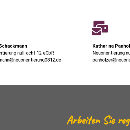
 Schackmann
Katharina Panho
ntierung null-acht 12 eGbR
Neuorientierung n
mann@neuorientierung0812.de
panholzer@neuori
Arbeiten Sie reg