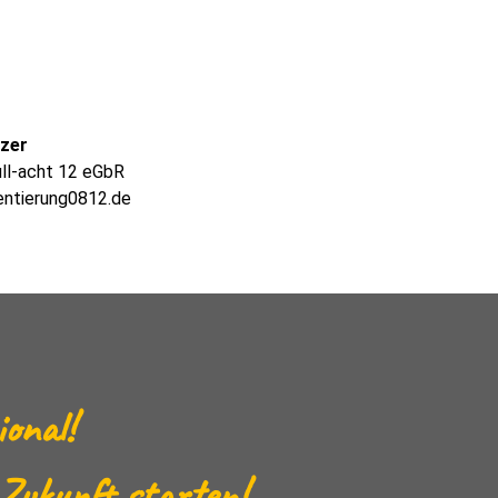
lzer
ull-acht 12 eGbR
entierung0812.de
ional!
 Zukunft starten!