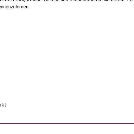
ennenzulernen.
ier
rkt