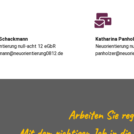
 Schackmann
Katharina Panho
ntierung null-acht 12 eGbR
Neuorientierung n
mann@neuorientierung0812.de
panholzer@neuori
Arbeiten Sie reg
Mit dem richtigen Job in die