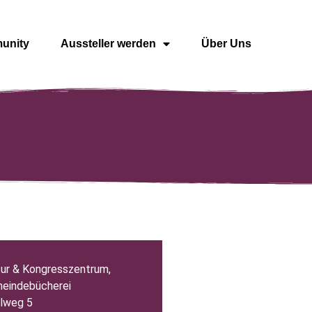
unity
Aussteller werden
Über Uns
tur & Kongresszentrum,
eindebücherei
lweg 5