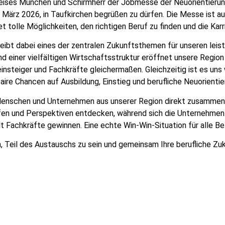
eises München und Schirmherr der Jobmesse der Neuorientierung
8. März 2026
,
in Taufkirchen begrüßen zu dürfen.
Die Messe ist au
 tolle Möglichkeiten, den richtigen Beruf zu finden und die Karr
leibt
dabei
eines der zentralen Zukunftsthemen für unseren leis
 einer vielfältigen Wirtschaftsstruktur eröffnet unsere Region
insteiger und Fachkräfte gleichermaßen. Gleichzeitig ist es uns 
ire Chancen auf Ausbildung, Einstieg und berufliche Neuorientie
enschen und Unternehmen aus unserer Region direkt zusammen
en und Perspektiven entdecken, während sich die Unternehmen a
t Fachkräfte gewinnen. Eine echte Win-Win-Situation für alle Bet
n, Teil
des
Austauschs zu sein und gemeinsam
I
hre berufliche Zu