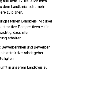
 null-acht 12 freue ich mich
s dem Landkreis nicht mehr
iere zu planen
.
tungsstarken Landkreis. Mit über
 attraktive Perspektiven
–
für
wichtig, dass alle
rung erhalten.
: Bewerberinnen und Bewerber
ls attraktive Arbeitgeber
eiligten.
kunft in unserem Landkreis zu