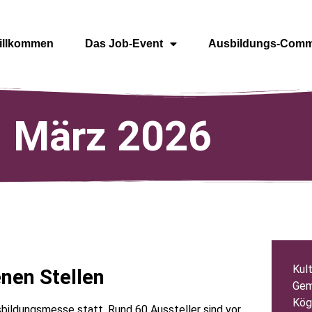
illkommen
Das Job-Event
Ausbildungs-Comm
7. März 2026
Kul
enen Stellen
Gem
Kög
sbildungsmesse statt. Rund 60 Aussteller sind vor