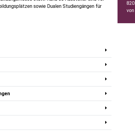
820
bildungsplätzen sowie Dualen Studiengängen für
von
ängen