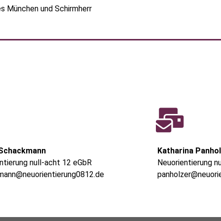
es München und Schirmherr
 Schackmann
Katharina Panho
ntierung null-acht 12 eGbR
Neuorientierung n
mann@neuorientierung0812.de
panholzer@neuori