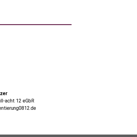
lzer
ull-acht 12 eGbR
entierung0812.de