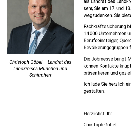
als Landrat des Landkr
sehr, Sie am 17. und 1
wegzudenken. Sie bietet
Fachkräftesicherung b
14
.
000 Unternehmen und
Berufseinsteiger, Quere
Bevölkerungsgruppen fa
Die Jobmesse bringt M
Christoph Göbel – Landrat des
können Kontakte knüpf
Landkreises München und
präsentieren und geziel
Schirmherr
Ich lade Sie herzlich ei
gestalten.
Herzlichst,
Ihr
Christoph Göbel