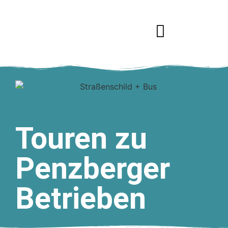
Das Job-Event
Ausbildungs-Community
Aussteller werden
Touren zu
Penzberger
Betrieben