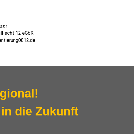
lzer
ull-acht 12 eGbR
entierung0812.de
gional!
in die Zukunft
!