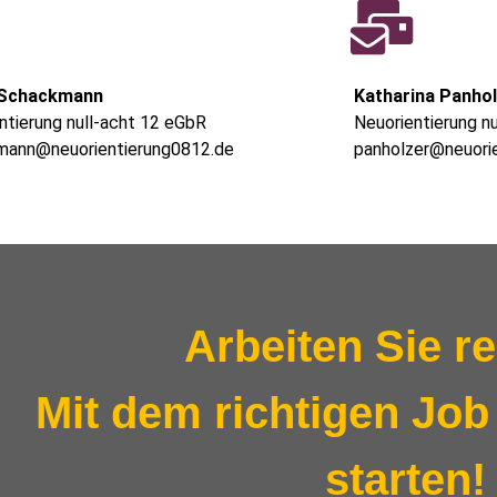
 Schackmann
Katharina Panho
ntierung null-acht 12 eGbR
Neuorientierung n
mann@neuorientierung0812.de
panholzer@neuori
Arbeiten Sie re
Mit dem richtigen Job 
starten