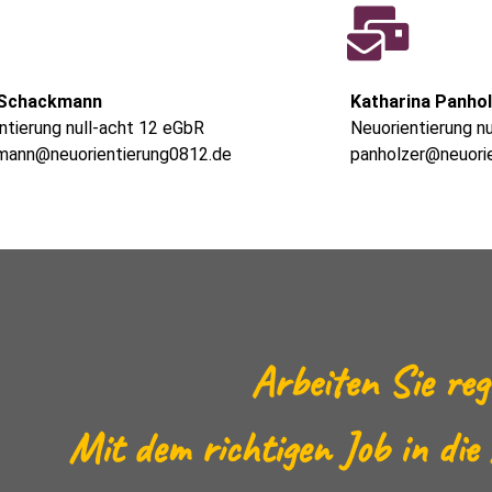
 Schackmann
Katharina Panho
ntierung null-acht 12 eGbR
Neuorientierung n
mann@neuorientierung0812.de
panholzer@neuori
Arbeiten Sie reg
Mit dem richtigen Job in die