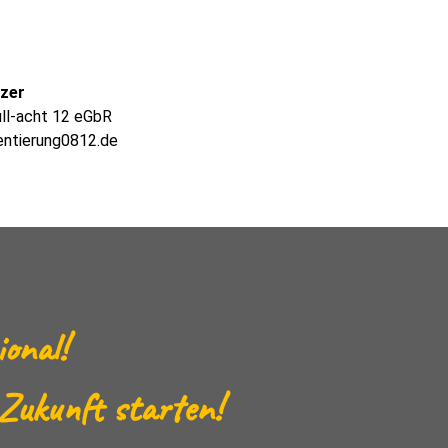
lzer
ull-acht 12 eGbR
entierung0812.de
ional!
 Zukunft starten!