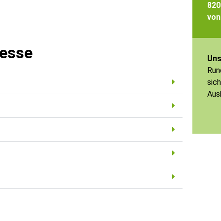
820
von
Messe
Uns
Run
sich
Aus