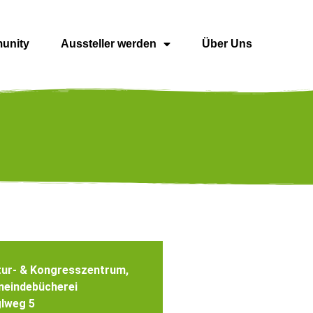
unity
Aussteller werden
Über Uns
tur- & Kongresszentrum,
eindebücherei
lweg 5