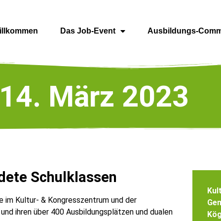
illkommen
Das Job-Event
Ausbildungs-Comm
14. März 2023
dete Schulklassen
Kul
se im Kultur- & Kongresszentrum und der
Gem
 und ihren über 400 Ausbildungsplätzen und dualen
Kög